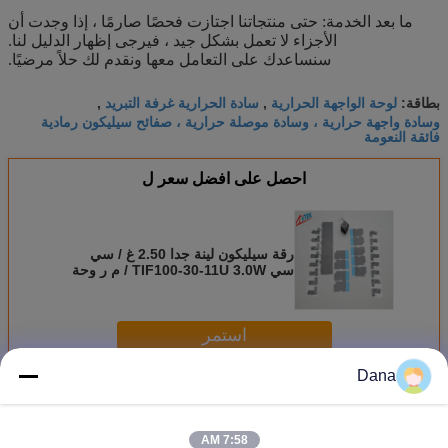
ما بعد الخدمة: حتى منتجاتنا اجتازت فحصًا صارمًا ، إذا وجدت أن
الأجزاء لا تعمل بشكل جيد ، فيرجى إظهار الدليل لنا.
سنساعدك على التعامل معها ونقدم لك حلاً مرضيًا.
لوحة الواجهة الحرارية
سادة الحرارية غرفة التبريد
بطاقة:
,
,
وسادة واجهة حرارية ، وسادة موصلة حرارية ، صفائح سيليكون رمادية
فائقة النعومة
احصل على افضل سعر ل
رقة سيليكون لينة جدا 2.50 غ / سي
سي TIF100-30-11U 3.0W / م ر وحة
حرارية موصلة 27 shore00 للحصول
على ضوء LED
استمر
Dana
لوحة الفجوة الحرارية
أكثر
7:58 AM