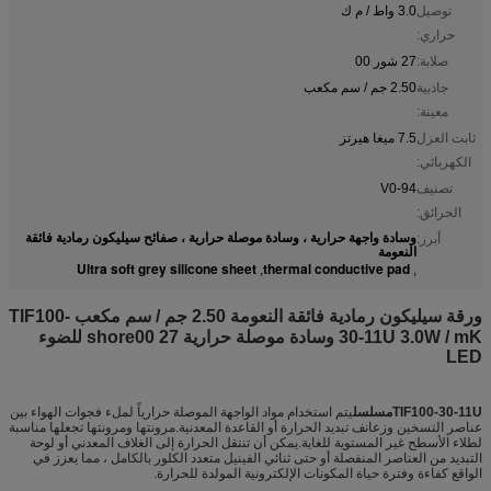
توصيل
3.0 واط / م ك
حراري:
صلابة:
27 شور 00
جاذبية
2.50 جم / سم مكعب
معينة:
ثابت العزل
7.5 ميغا هيرتز
الكهربائي:
تصنيف
94-V0
الحرائق:
وسادة واجهة حرارية ، وسادة موصلة حرارية ، صفائح سيليكون رمادية فائقة
أبرز:
النعومة
Ultra soft grey silicone sheet
thermal conductive pad
,
,
ورقة سيليكون رمادية فائقة النعومة 2.50 جم / سم مكعب TIF100-
30-11U 3.0W / mK وسادة موصلة حرارية 27 shore00 للضوء
LED
TIF100-30-11U
مسلسل
يتم استخدام مواد الواجهة الموصلة حرارياً لملء فجوات الهواء بين
عناصر التسخين وزعانف تبديد الحرارة أو القاعدة المعدنية.مرونتها ومرونتها تجعلها مناسبة
لطلاء الأسطح غير المستوية للغاية.يمكن أن تنتقل الحرارة إلى الغلاف المعدني أو لوحة
التبديد من العناصر المنفصلة أو حتى ثنائي الفينيل متعدد الكلور بالكامل ، مما يعزز في
الواقع كفاءة وفترة حياة المكونات الإلكترونية المولدة للحرارة.