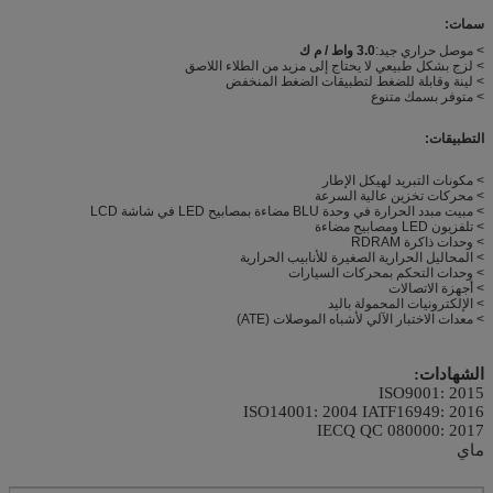
سمات:
> موصل حراري جيد:
3.0 واط / م ك
> لزج بشكل طبيعي لا يحتاج إلى مزيد من الطلاء اللاصق
> لينة وقابلة للضغط لتطبيقات الضغط المنخفض
> متوفر بسمك متنوع
التطبيقات:
> مكونات التبريد لهيكل الإطار
> محركات تخزين عالية السرعة
> مبيت مبدد الحرارة في وحدة BLU مضاءة بمصابيح LED في شاشة LCD
> تلفزيون LED ومصابيح مضاءة
> وحدات ذاكرة RDRAM
> المحاليل الحرارية الصغيرة للأنابيب الحرارية
> وحدات التحكم بمحركات السيارات
> أجهزة الاتصالات
> الإلكترونيات المحمولة باليد
> معدات الاختبار الآلي لأشباه الموصلات (ATE)
الشهادات:
ISO9001: 2015
ISO14001: 2004
IATF16949: 2016
IECQ QC 080000: 2017
ماي