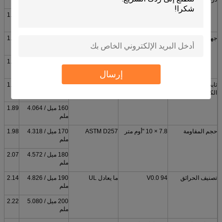
120 ميل / 3.048
1.52
ملم
جهد الانهيار العازل
> 10000 فولت تيار
ASTM D149
130 ميل / 3.302
1.63
متردد
ملم
140 ميل / 3.556
1.71
ملم
إرسال
ثابت العزل
7.5 ميغا هيرتز
ASTM D150
150 ميل / 3.810
1.81
الكهربائي
ملم
160 ميل / 4.064
1.89
ملم
حجم المقاومة
7.8 × 10 "أوم متر
ASTM D257
170 ميل / 4.318
1.98
ملم
180 ميل / 4.572
2.07
ملم
تصنيف الحرائق
94 V0.0
ما يعادل UL
190 ميل / 4.826
2.14
ملم
200 ميل / 5.080
2.22
ملم