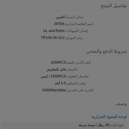
تفاصيل المنتج
مكان المنشأ:
الصين
اسم العلامة التجارية:
ZIITEK
إصدار الشهادات:
UL and RoHs
رقم الموديل:
TIF100-30-11U
شروط الدفع والشحن
الحد الأدنى لكمية:
1000PCS
الأسعار:
قابل للتفاوض
تفاصيل التغليف:
1000PCS / كيس
وقت التسليم:
3-5 أيام
القدرة على العرض:
100000pcs/day
وصف
لوحة الفجوة الحرارية
قوة الشد:
40 رطل / بوصة مربعة