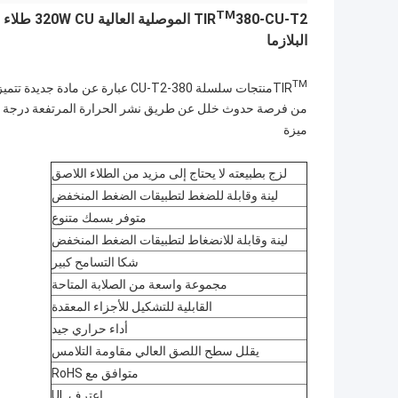
TM
TIR
البلازما
TM
TIR
منتجات سلسلة 380-CU-T2 عبارة عن
من فرصة حدوث خلل عن طريق نشر الحرارة المرتفعة درجة الحر
ميزة
لزج بطبيعته لا يحتاج إلى مزيد من الطلاء اللاصق
لينة وقابلة للضغط لتطبيقات الضغط المنخفض
متوفر بسمك متنوع
لينة وقابلة للانضغاط لتطبيقات الضغط المنخفض
شكا التسامح كبير
مجموعة واسعة من الصلابة المتاحة
القابلية للتشكيل للأجزاء المعقدة
أداء حراري جيد
يقلل سطح اللصق العالي مقاومة التلامس
متوافق مع RoHS
اعترف UL