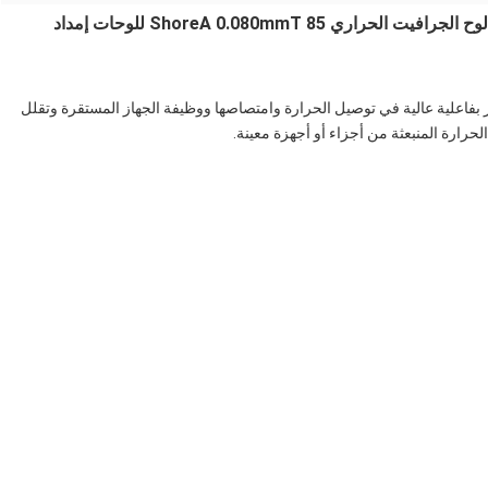
380-CU-T2 الموصلية العالية 320W CU طلاء لوح الجرافيت الحراري 85 ShoreA 0.080mmT للوحات إمداد
 مادة جديدة تتميز بفاعلية عالية في توصيل الحرارة وامتصاصها ووظيفة الجهاز المستقرة وتقلل
ارة المنبعثة من أجزاء أو أجهزة معينة.