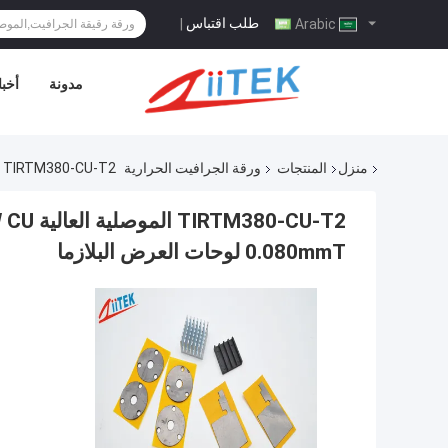
طلب اقتباس
|
Arabic
مدونة
أخبا
منزل
المنتجات
ورقة الجرافيت الحرارية
TIRTM380-CU-T2 الموصلية العالية 320W CU طلاء الجرافيت الحراري ورقة 85 ShoreA 0.080mmT لوحات العرض البلازما
0.080mmT لوحات العرض البلازما