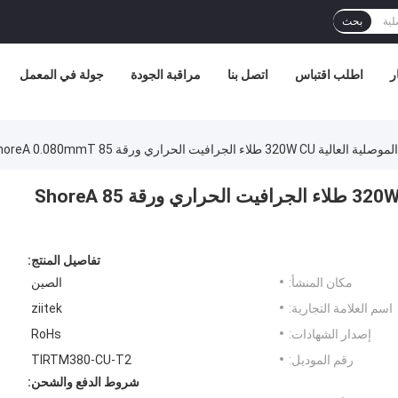
بحث
ر
اطلب اقتباس
اتصل بنا
مراقبة الجودة
جولة في المعمل
TIRTM380-CU-T2 الموصلية العالية 320W CU طلاء الجرافيت الحراري ورقة 85 ShoreA
تفاصيل المنتج:
مكان المنشأ:
الصين
اسم العلامة التجارية:
ziitek
إصدار الشهادات:
RoHs
رقم الموديل:
TIRTM380-CU-T2
شروط الدفع والشحن: