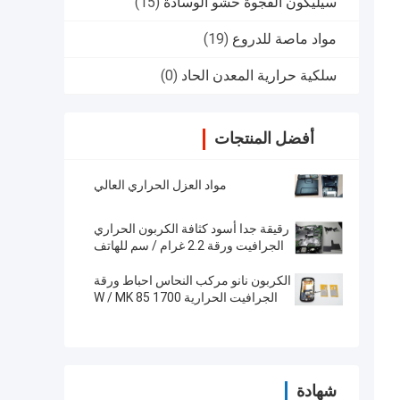
سيليكون الفجوة حشو الوسادة
(15)
مواد ماصة للدروع
(19)
سلكية حرارية المعدن الحاد
(0)
أفضل المنتجات
مواد العزل الحراري العالي
رقيقة جدا أسود كثافة الكربون الحراري
الجرافيت ورقة 2.2 غرام / سم للهاتف
المحمول 10W / MK عالية التوصيل
الكربون نانو مركب النحاس احباط ورقة
الجرافيت الحرارية 1700 W / MK 85
Shore A
شهادة