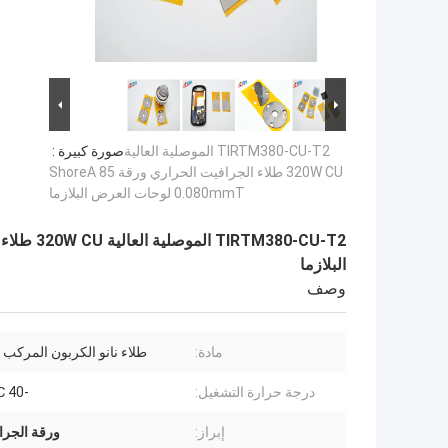
TIRTM380-CU-T2 الموصلية العالية
صورة كبيرة :
320W CU طلاء الجرافيت الحراري ورقة 85 ShoreA
0.080mmT لوحات العرض البلازما
البلازما
وصف
مادة:
طلاء نانو الكربون المركب
درجة حرارة التشغيل:
-40 ℃ 250 ℃
إبراز:
ورقة الجرا