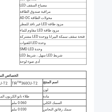
مصباح السقف LED
مراقبة صندوق الطاقة
محولات الطاقة AD-DC
مزود طاقة LED غير نافذ للمطر
مزود طاقة LED مقاوم للماء
فتحة سقف سمكة البيرانا ووحدة LED مشتركة
وحدة LED للقنوات
وحدة SMD LED
شريط LED سهل ، شريط LED
أدى ضوء لوحة
الخصائص النموذج
اسم المنتج
TM
U-T2
TIR
360CU-T2
لون
مادة
طلاء نانو الكربون ال
السمك الكلي
0.060 ملم
سمك رقائق النحاس
0.030 ملم