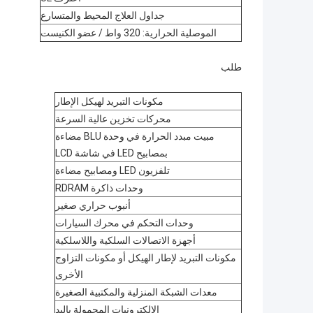
جداول العلاج المحيط والمتسارع
الموصلية الحرارية: 320 واط / عضو الكنيست
طلب
مكونات التبريد لهيكل الإطار
محركات تخزين عالية السرعة
مبيت مبدد الحرارة في وحدة BLU مضاءة
بمصابيح LED في شاشة LCD
تلفزيون LED ومصابيح مضاءة
وحدات ذاكرة RDRAM
أنبوب حراري صغير
وحدات التحكم في محرك السيارات
أجهزة الاتصالات السلكية واللاسلكية
مكونات التبريد لإطار الهيكل أو مكونات التزاوج
الأخرى
معدات الشبكة المنزلية والمكتبية الصغيرة
الإلكترونيات المحمولة باليد