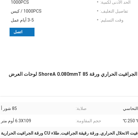
الحد الأدنى لكمية:
1000PCS
تفاصيل التغليف:
1000PCS / كيس
وقت التسليم:
3-5 أيام عمل
اتصل
TIRTM380-CU-T2 الموصلية العالية 320W CU طلاء الجرافيت الحراري ورقة 85 ShoreA 0.080mmT لوحات العرض
 النحاسي
صلابة:
85 شور أ
حجم المقاومة:
6.3X109 أوم متر
فيت الانحلال الحراري
,
ورقة رقيقة الجرافيت
,
طلاء CU ورقة الجرافيت الحرارية