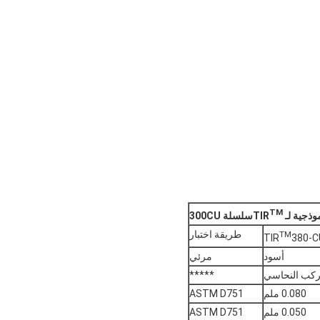
TM
ية لـ TIR
سلسلة 300CU
طريقة اختبار
TM
TIR
380-C
أسود
مرئي
مركب النحاسي
*****
0.080 ملم
ASTM D751
0.050 ملم
ASTM D751