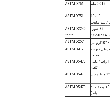
0.015 ملم
ASTM D751
ASTM D751
+/- 10٪
85 شور أ
ASTM D2240
*****
-40 ℃ 250 ℃
ASTM D257
9
أوم متر
40 رطل / بوصة
ASTM D412
مربعة
140 واط / مللي
ASTM D5470
كلفن
اط / م ك
ASTM D5470
0.100 (بوصة² ℃ /
ASTM D5470
واط)