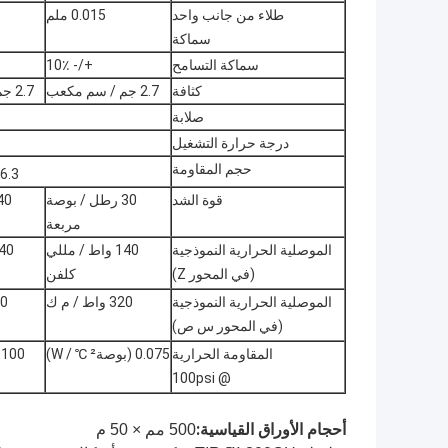
طلاء من جانب واحد
0.015 ملم
سماكة
سماكة التسامح
+/- 10٪
كثافة
2.7 جم / سم مكعب
2.7 جم / سم مكعب
صلابة
درجة حرارة التشغيل
حجم المقاومة
6.3 × 10
قوة الشد
30 رطل / بوصة
مربعة
الموصلية الحرارية النموذجية
140 واط / مللي
(في المحور Z)
كلفن
الموصلية الحرارية النموذجية
320 واط / م ك
320 و
(في المحور س ص)
المقاومة الحرارية
0.075 (بوصة² ℃ / W)
@ 100psi
أحجام الأوراق القياسية:
500 مم × 50 م