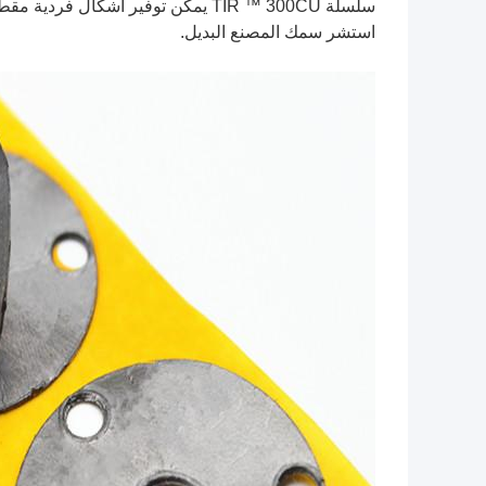
سلسلة TIR ™ 300CU يمكن توفير أشكال فردية مقطوعة بالقالب.
استشر سمك المصنع البديل.