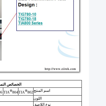
الخصائص النموذج
اسم المنتج
®
®
06
TIA
804
TIA
802
اللون
نوع اللاصق