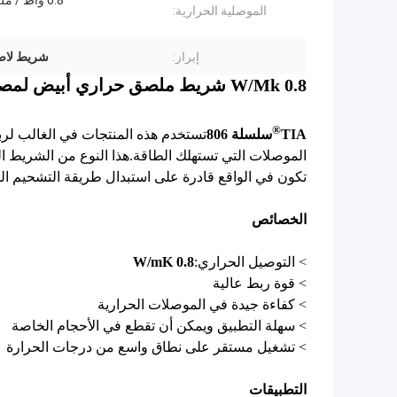
0.8 واط / مللي كلفن
الموصلية الحرارية:
إبراز:
شريط لاص
0.8 W/Mk شريط ملصق حراري أبيض لمصابيح الفلورسنت
®
TIA
سلسلة 806
تستخدم هذه المنتجات في الغالب لربط
الموصلات التي تستهلك الطاقة.هذا النوع من الشريط 
تكون في الواقع قادرة على استبدال طريقة التشحيم الد
الخصائص
> التوصيل الحراري:
0.8 W/mK
> قوة ربط عالية
> كفاءة جيدة في الموصلات الحرارية
> سهلة التطبيق ويمكن أن تقطع في الأحجام الخاصة
> تشغيل مستقر على نطاق واسع من درجات الحرارة
التطبيقات