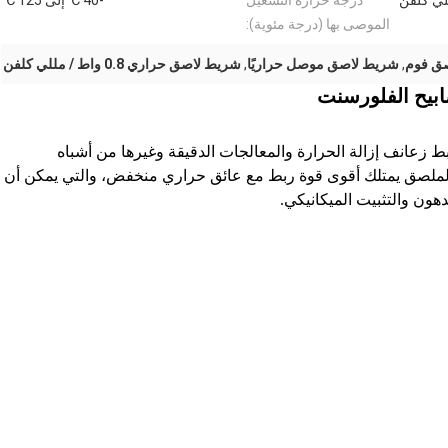
درجة حرارة التشغيل
-40 ℃ إلى 125 ℃
الموصى بها (درجة مئوية):
ق فوم
,
شريط لاصق موصل حراريًا
,
شريط لاصق حراري 0.8 واط / مللي كلفن
 زعانف إزالة الحرارة والمعالجات الدقيقة وغيرها من أشباه
الملصق يمتلك أقوى قوة ربط مع عائق حراري منخفض، والتي يمكن أن
هون والتثبيت الميكانيكي.