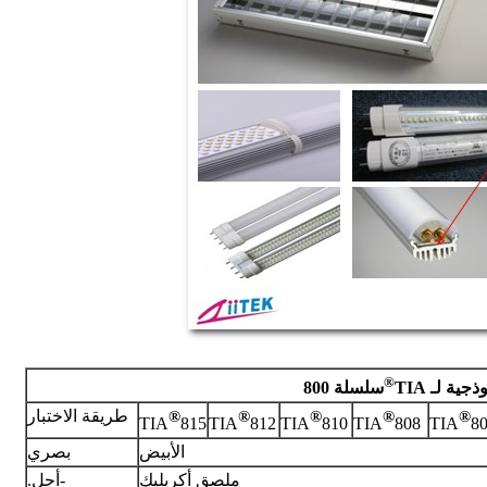
®
ية لـ TIA
سلسلة 800
طريقة الاختبار
®
®
®
®
®
TIA
815
TIA
812
TIA
810
TIA
808
TIA
8
الأبيض
بصري
ملصق أكريليك
-أجل.