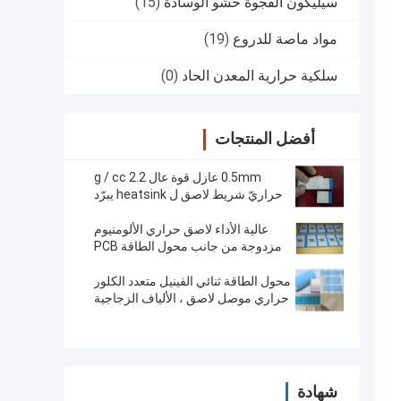
سيليكون الفجوة حشو الوسادة
(15)
مواد ماصة للدروع
(19)
سلكية حرارية المعدن الحاد
(0)
أفضل المنتجات
0.5mm عازل قوة عال 2.2 g / cc
حراريّ شريط لاصق ل heatsink يبرّد
0.9 w / mk
عالية الأداء لاصق حراري الألومنيوم
مزدوجة من جانب محول الطاقة PCB
الحرارة مفرشة 1.6 W / MK
محول الطاقة ثنائي الفينيل متعدد الكلور
حراري موصل لاصق ، الألياف الزجاجية
المساندة الضغط لاصق الاكريليك
الحساسة
شهادة