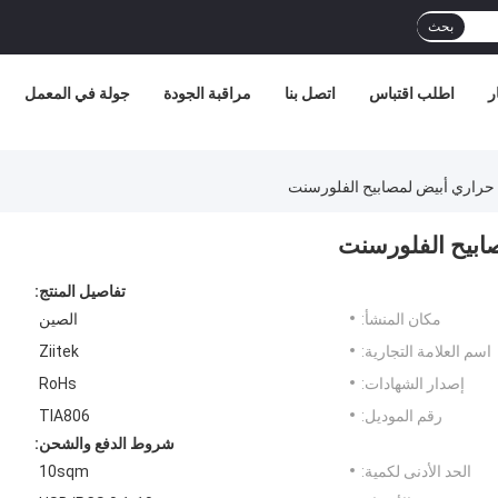
بحث
ر
اطلب اقتباس
اتصل بنا
مراقبة الجودة
جولة في المعمل
تفاصيل المنتج:
مكان المنشأ:
الصين
اسم العلامة التجارية:
Ziitek
إصدار الشهادات:
RoHs
رقم الموديل:
TIA806
شروط الدفع والشحن:
الحد الأدنى لكمية:
10sqm