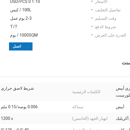
الأسعار:
0.1-10 USD/PCS
تفاصيل التغليف:
10RL / كيس
وقت التسليم:
2-3 يوم عمل
شروط الدفع:
T/T
القدرة على العرض:
1000SQM / يوم
اتصل
راري أبيض
شريط لاصق حراري
الكلمات الرئيسية:
فلورسنت
أبيض
سماكة:
0.006 بوصة/0.15 ملم
أكريليك
انهيار الجهد (الخامس):
≥ 1200