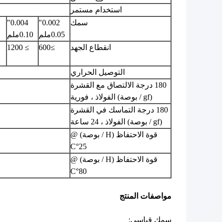
استخدام مستمر
سمك
0.002"
0.004"
0.05ملم
0.10ملم
انقطاع الجهد
≥600
≥ 1200
التوصيل الحراري
180 درجة الالتصاق مع القشرة
(gf / بوصة) الفولاذ ، فورية
180 درجة التماسك في القشرة
(gf / بوصة) الفولاذ ، 24 ساعة
قوة الاحتفاظ (H / بوصة) @
25°C
قوة الاحتفاظ (H / بوصة) @
80°C
مواصفات المنتج
سمك قياسي: