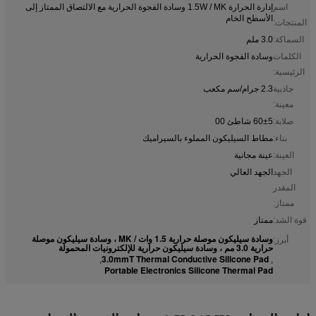
اسم
إدارة الحرارة 1.5W / MK وسادة الفجوة الحرارية مع الالتصاق الممتاز إلى
الأسطح الخام
المنتجات:
السماكة:
3.0 ملم
الكلمات
وسادة الفجوة الحرارية
الرئيسية:
جاذبية
2.3 جرام/سم مكعب
معينة:
صلابة:
60±5 شاطئ 00
بناء:
مطاط السيليكون المملوء بالسيراميك
العينة:
عينة مجانية
الجهد
الجهد العالي
المقدر
ممتاز:
قوة الشد:
ممتاز
وسادة سيليكون موصلة حرارية 1.5 وات / MK ، وسادة سيليكون موصلة
أبرز:
حرارية 3.0 مم ، وسادة سيليكون حرارية للإلكترونيات المحمولة
3.0mmT Thermal Conductive Silicone Pad
,
,
Portable Electronics Silicone Thermal Pad