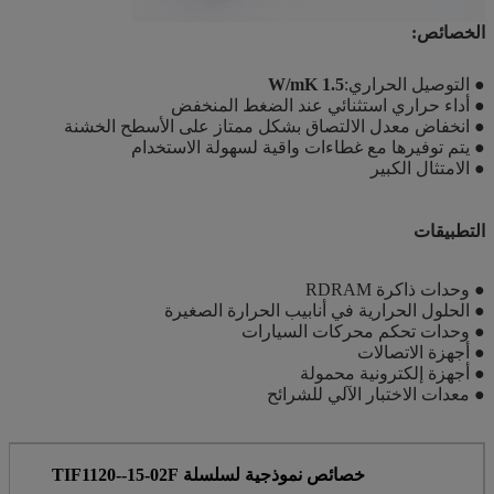
الخصائص:
● التوصيل الحراري:
1.5 W/mK
● أداء حراري استثنائي عند الضغط المنخفض
● انخفاض معدل الالتصاق بشكل ممتاز على الأسطح الخشنة
● يتم توفيرها مع غطاءات واقية لسهولة الاستخدام
● الامتثال الكبير
التطبيقات
● وحدات ذاكرة RDRAM
● الحلول الحرارية في أنابيب الحرارة الصغيرة
● وحدات تحكم محركات السيارات
● أجهزة الاتصالات
● أجهزة إلكترونية محمولة
● معدات الاختبار الآلي للشرائح
خصائص نموذجية لسلسلة TIF1120--15-02F