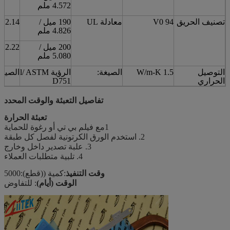
4.572 ملم
تصنيف الحريق
94 V0
معادلة UL
190 ميل /
2.14
4.826 ملم
200 ميل /
2.22
5.080 ملم
التوصيل
1.5 W/m-K
الصيغة:
الرؤية l/ ASTM
الصيغة
الحراري
D751
تفاصيل التعبئة والوقت المحدد
تعبئة الحرارة
1مع فيلم بي تي أو رغوة للحماية
2. استخدم الورق الكرتونية لفصل كل طبقة
3. علبة تصدير داخل وخارج
4. تلبية متطلبات العملاء
وقت التنفيذ
:كمية ((قطع):5000
الوقت (أيام)
: للتفاوض