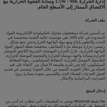
إدارة الحرارة 1.5W / MK وسادة الفجوة الحرارية مع
الالتصاق الممتاز إلى الأسطح الخام
ملف الشركة
تم تأسيس شركة دونغغغوان تشاوك للتكنولوجيا الإلكترونية للمواد
المحدودة في عام 2006. هي مؤسسة عالية التقنية متخصصة في
البحث والتطوير،إنتاج وبيع مواد الواجهة الحراريةنحن ننتج بشكل
رئيسي: حرارة موصلة ملء المفاصل، منخفضة نقطة انصهار المواد
الواجهة الحرارية، عازل الحرارة الموصلة، الشريط اللاصق الموصل
الحرارة،وسادة واجهة موصلة للحرارة والشحوم الموصلة للحرارة،
البلاستيك الموصل للحرارة، المطاط السيليكوني، رغوة المطاط
السيليكوني، الخ نحن نلتزم بفلسفة الأعمال من "البقاء على قيد
الحياة من خلال الجودة، التنمية من خلال الجودة"ونستمر في تقديم
أفضل الخدمات للعملاء الجدد والقديمين بجودة ممتازة بروح
الصرامة، البراغماتية والابتكار.
إدخال المنتج
يوصى به للتطبيقات التي تتطلب حد أدنى من
he سلسلة TIF1120-02F
T
الضغط على المكونات.الطبيعة اللزجة للمادة تعطي أيضا خصائص