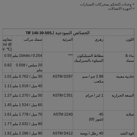
> وحدات التحكم بمحركات السيارات
> أجهزة الاتصالات
الخصائص النموذجية لـ
TIF 140-30-50S
اللون
زهري
المرئية
سمك مركب
مقاومة 
@ 10psi
(℃ -in² / W)
بناء &
مطاط السيليكون
***
10mils / 0.254 ملم
0.55
سماد
المملوء بالسيراميك
20 ميلس / 0.508
0.82
ملم
جاذبية معينة
2.88 جم / سم
ASTM D297
30 ميل / 0.762 ملم
1.01
مكعب
40 ميل / 1.016 ملم
1.11
السعة الحرارية
1 لتر / جرام
ASTM C351
50 ميل / 1.270 ملم
1.27
60 ميل / 1.524 ملم
1.45
صلابة
45
ASTM 2240
70 ميل / 1.778 ملم
1.61
(شور 00)
80 ميل / 2.032 ملم
1.77
قوة الشد
40 رطل / بوصة
ASTM D412
90 ميل / 2.286 ملم
1.91