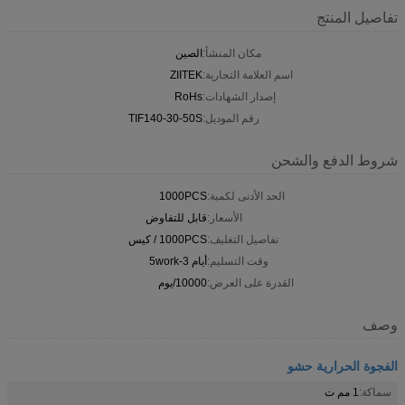
تفاصيل المنتج
مكان المنشأ:
الصين
اسم العلامة التجارية:
ZIITEK
إصدار الشهادات:
RoHs
رقم الموديل:
TIF140-30-50S
شروط الدفع والشحن
الحد الأدنى لكمية:
1000PCS
الأسعار:
قابل للتفاوض
تفاصيل التغليف:
1000PCS / كيس
وقت التسليم:
أيام 3-5work
القدرة على العرض:
10000/يوم
وصف
الفجوة الحرارية حشو
سماكة:
1 مم ت