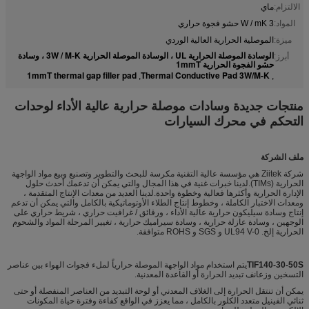
الالتزام:
ماي
المواد:
3 W / mK حشو فجوة حراري
ميزة:
الموصلية الحرارية العالية الوردي
الوسادة الموصلة الحرارية UL ، الوسادة الموصلة الحرارية 3W / M-K ، وسادة
أبرز:
حشو الفجوة الحرارية 1mmT
1mmT thermal gap filler pad
Thermal Conductive Pad 3W/M-K
,
,
منتجات جديدة وسادات موصلة حرارية عالية الأداء لوحدات
التحكم في محرك السيارات
ملف الشركة
شركة Ziitek هي مؤسسة عالية التقنية مكرسة للبحث والتطوير وتصنيع وبيع مواد الواجهة
الحرارية (TIMs).لدينا خبرات غنية في هذا المجال والتي يمكن أن تدعمك أحدث حلول
الإدارة الحرارية وأكثرها فعالية وخطوة واحدة.لدينا العديد من معدات الإنتاج المتقدمة ،
ومعدات الاختبار الكاملة ، وخطوط إنتاج الطلاء الأوتوماتيكية بالكامل والتي يمكن أن تدعم
إنتاج وسادة سيليكون حرارية عالية الأداء ، ورقائق / غرافيت حراري ، شريط حراري على
الوجهين ، وسادة عازلة حرارية ، وسادة سيراميك حرارية ، تغيير المرحلة المواد والشحوم
الحرارية إلخ. UL94 V-0 و SGS و ROHS متوافقة.
TIF140-30-50S
يتم استخدام مواد الواجهة الموصلة حرارياً لملء فجوات الهواء بين عناصر
التسخين وزعانف تبديد الحرارة أو القاعدة المعدنية.
يمكن أن تنتقل الحرارة إلى الغلاف المعدني أو لوحة التبديد من العناصر المنفصلة أو حتى
ثنائي الفينيل متعدد الكلور بالكامل ، مما يعزز في الواقع كفاءة وفترة حياة المكونات