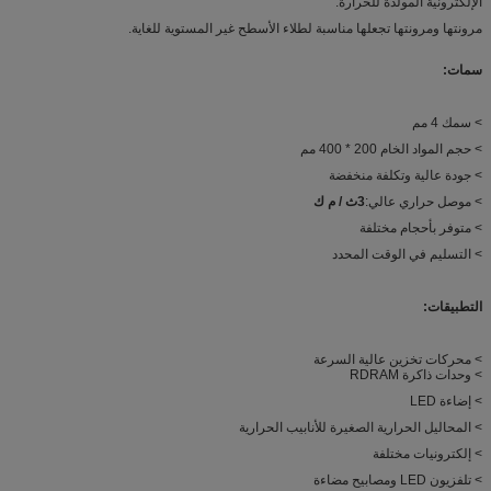
الإلكترونية المولدة للحرارة.
مرونتها ومرونتها تجعلها مناسبة لطلاء الأسطح غير المستوية للغاية.
سمات:
> سمك 4 مم
> حجم المواد الخام 200 * 400 مم
> جودة عالية وتكلفة منخفضة
> موصل حراري عالي:
3
ث / م ك
> متوفر بأحجام مختلفة
> التسليم في الوقت المحدد
التطبيقات:
> محركات تخزين عالية السرعة
> وحدات ذاكرة RDRAM
> إضاءة LED
> المحاليل الحرارية الصغيرة للأنابيب الحرارية
> إلكترونيات مختلفة
> تلفزيون LED ومصابيح مضاءة