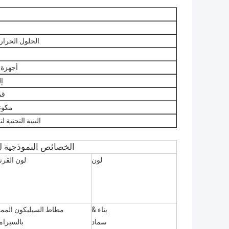
الحلول الحراري
أجهزة 
إ
قم
مكون
البنية التحتية 
الخصائص النموذجية لـ
لون
لون القرن
بناء &
مطاط السيليكون الممل
سماد
بالسيرام