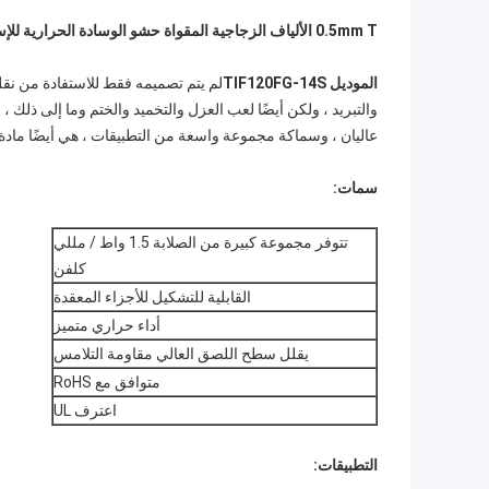
0.5mm T الألياف الزجاجية المقواة حشو الوسادة الحرارية للإسكان غرق الحرارة
الموديل TIF120FG-14S
لم يتم تصميمه فقط للاستفادة من نقل
والتبريد ، ولكن أيضًا لعب العزل والتخميد والختم وما إلى ذلك ،
عاليان ، وسماكة مجموعة واسعة من التطبيقات ، هي أيضًا مادة
سمات:
تتوفر مجموعة كبيرة من الصلابة 1.5 واط / مللي
كلفن
القابلية للتشكيل للأجزاء المعقدة
أداء حراري متميز
يقلل سطح اللصق العالي مقاومة التلامس
متوافق مع RoHS
اعترف UL
التطبيقات: