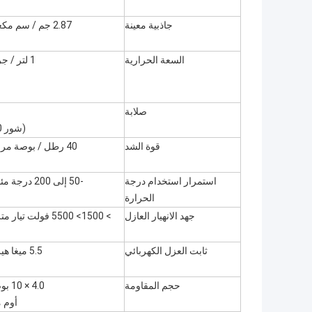
جاذبية معينة
2.87 جم / سم مكعب
السعة الحرارية
1 لتر / جرام
صلابة
(شور 00)
قوة الشد
40 رطل / بوصة مربعة
استمرار استخدام درجة
-50 إلى 200 درجة مئوية
الحرارة
جهد الانهيار العازل
> 1500> 5500 فولت تيار متردد
ثابت العزل الكهربائي
5.5 ميغا هيرتز
حجم المقاومة
4.0 × 10 بوصة
أوم م