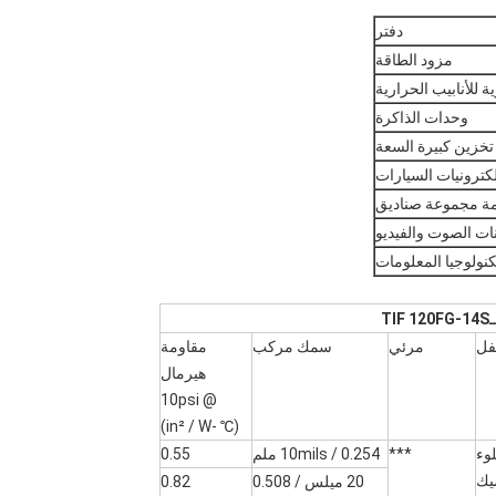
دفتر
مزود الطاقة
ة للأنابيب الحرارية
وحدات الذاكرة
تخزين كبيرة السعة
لكترونيات السيارات
ة مجموعة صناديق
ات الصوت والفيديو
لتكنولوجيا المعلومات
TIF 120FG-14S
فل
مرئي
سمك مركب
مقاومة
هيرمال
@ 10psi
(℃ -in² / W)
وء
***
10mils / 0.254 ملم
0.55
يك
20 ميلس / 0.508
0.82