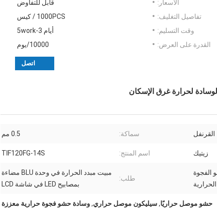
الأسعار:
قابل للتفاوض
تفاصيل التغليف:
1000PCS / كيس
وقت التسليم:
أيام 3-5work
القدرة على العرض:
10000/يوم
اتصل
القرنفل
سماكة:
0.5 مم
زيتيك
اسم المنتج:
TIF120FG-14S
 الفجوة
مبيت مبدد الحرارة في وحدة BLU مضاءة
طلب:
الحرارية
بمصابيح LED في شاشة LCD
حشو موصل حراريًا
,
سيليكون موصل حراري
,
وسادة حشو فجوة حرارية معززة