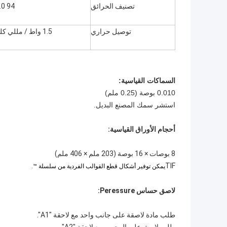
تصنيف الحرائق
94 V0.0
توصيل حراري
1.5 واط / مللي كلفن
السماكات القياسية:
0.010 بوصة (0.25 ملم)
استشر سمك المصنع البديل.
أحجام الأوراق القياسية:
8 بوصات × 16 بوصة (203 ملم × 406 ملم)
TIF
يمكن توفير أشكال قطع القوالب الفردية من سلسلة ™.
لاصق حساس Peressure:
طلب مادة لاصقة على جانب واحد مع لاحقة "A1".