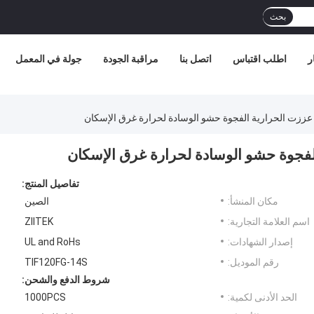
بحث
ر
اطلب اقتباس
اتصل بنا
مراقبة الجودة
جولة في المعمل
تفاصيل المنتج:
مكان المنشأ:
الصين
اسم العلامة التجارية:
ZIITEK
إصدار الشهادات:
UL and RoHs
رقم الموديل:
TIF120FG-14S
شروط الدفع والشحن:
الحد الأدنى لكمية:
1000PCS