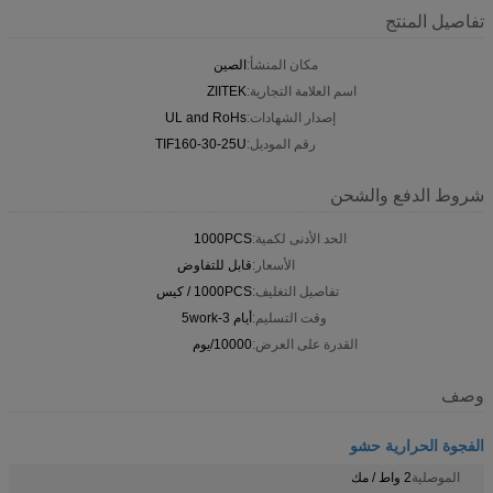
تفاصيل المنتج
مكان المنشأ:
الصين
اسم العلامة التجارية:
ZIITEK
إصدار الشهادات:
UL and RoHs
رقم الموديل:
TIF160-30-25U
شروط الدفع والشحن
الحد الأدنى لكمية:
1000PCS
الأسعار:
قابل للتفاوض
تفاصيل التغليف:
1000PCS / كيس
وقت التسليم:
أيام 3-5work
القدرة على العرض:
10000/يوم
وصف
الفجوة الحرارية حشو
الموصلية
2 واط / مك