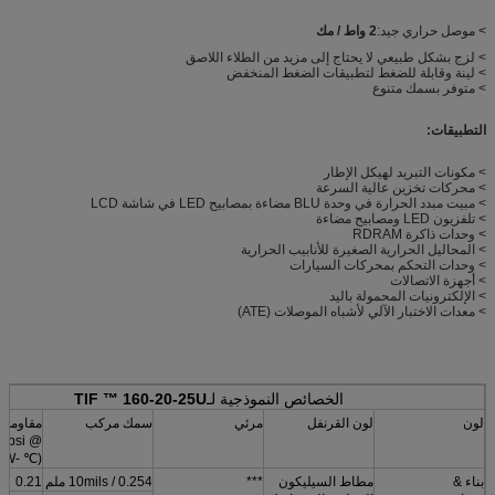
> موصل حراري جيد:
2 واط / مك
> لزج بشكل طبيعي لا يحتاج إلى مزيد من الطلاء اللاصق
> لينة وقابلة للضغط لتطبيقات الضغط المنخفض
> متوفر بسمك متنوع
التطبيقات:
> مكونات التبريد لهيكل الإطار
> محركات تخزين عالية السرعة
> مبيت مبدد الحرارة في وحدة BLU مضاءة بمصابيح LED في شاشة LCD
> تلفزيون LED ومصابيح مضاءة
> وحدات ذاكرة RDRAM
> المحاليل الحرارية الصغيرة للأنابيب الحرارية
> وحدات التحكم بمحركات السيارات
> أجهزة الاتصالات
> الإلكترونيات المحمولة باليد
> معدات الاختبار الآلي لأشباه الموصلات (ATE)
الخصائص النموذجية لـ
TIF ™ 160-20-25U
لون
لون القرنفل
مرئي
سمك مركب
مقاومة 
@ 10psi
(℃ -in² / W)
بناء &
مطاط السيليكون
***
10mils / 0.254 ملم
0.21