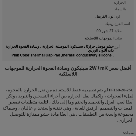
الحرارية
والسماد:
لون:
لون القرنفل
اسم الفرع:
زيتيك
صلابة:
27 شور 00
طلب:
الموجهات اللاسلكية
حشو موصل حراريًا ، سيليكون الموصلية الحرارية ، وسادة الفجوة الحرارية
أبرز:
ذات اللون الوردي
Pink Color Thermal Gap Pad
thermal conductivity silicone
,
,
أفضل سعر 2W / mK سيليكون وسادة الفجوة الحرارية للموجهات
اللاسلكية
TIF160-20-25U
لم يتم تصميمه فقط للاستفادة من نقل الحرارة بالفجوة ،
لملء الفجوات ، وإكمال نقل الحرارة بين أجزاء التسخين والتبريد ، ولكن
أيضًا لعب العزل والتخميد والختم وما إلى ذلك ، لتلبية متطلبات تصغير
المعدات والتصميم الرقيق للغاية ، وهي تقنية واستخدام عاليان ، وسماكة
مجموعة واسعة من التطبيقات ، هي أيضًا مادة حشو ممتازة للتوصيل
الحراري.
سمات: