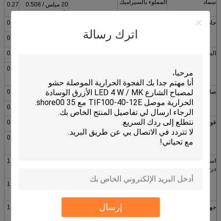
سماد
المملوء بالسيراميك
20 ميلس / 0.508
0.27
ملم
جاذبية معينة
2.80 جم / سم
ASTM D297
30 ميل / 0.762 ملم
0.39
مكعب
اترك رسالة
40 ميل / 1.016 ملم
0.43
السعة الحرارية
1 لتر / جرام
ASTM C351
50 مل / 1.270 ملم
0.50
60 ميلس / 1.524
0.58
ملم
صلابة
27 شور 00
ASTM 2240
70 ميل / 1.778 ملم
0.65
80 ميل / 2.032 ملم
0.76
قوة الشد
55 حصان
ASTM D412
90 ميل / 2.286 ملم
0.85
100 مل / 2.540
0.94
ملم
استمرار استخدام
-50 إلى 200 درجة
***
110 ميل / 2.794
1.00
درجة الحرارة
مئوية
ملم
120 ميل / 3.048
1.07
ملم
إرسال
جهد الانهيار العازل
> 10000 فولت تيار
ASTM D149
130 ميل / 3.302
1.16
متردد
ملم