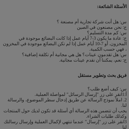
الأسئلة الشائعة:
س: هل أنت شركة تجارية أم مصنعة ؟
ج: نحن مصنعون في الصين
س: كم مدة التسليم؟
ج: عادة ما يكون 3-7 أيام عمل إذا كانت البضائع موجودة في
المخزون. أو 7-10 أيام عمل إذا لم تكن البضائع موجودة في المخزون
، فهي حسب الكمية.
س: هل تقدمون عينات؟ هل هي مجانية أم تكلفة إضافية؟
ج: نعم، يمكننا أن نقدم عينات مجانية.
فريق بحث وتطوير مستقل
س: كيف أضع طلب؟
أ:1انقر على زر "إرسال الرسائل" لمواصلة العملية.
2. املأ نموذج الرسالة عن طريق إدخال سطر الموضوع، والرسالة
لنا.
يجب أن تتضمن هذه الرسالة أي أسئلة قد تكون لديك حول المنتجات
وكذلك طلبات الشراء.
3انقر على زر "إرسال" عندما تنتهي لإكمال العملية وإرسال رسالتك
لنا