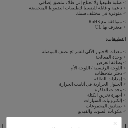
> صلبة طبيعياً ولا تحتاج إلى طلاء ملصق إضافي
> ناعمة و قابلة للضغط لتطبيقات الضغوط المنخفضة
> متوفرة في مختلف سمك
> متوافقة مع RoHS
> معترف بها UL
التطبيقات:
> معدات الاختبار الآلي للشرائح نصف الموصلة
> وحدة المعالجة
> بطاقة العرض
> اللوحة الرئيسية / اللوحة الأم
> دفتر ملاحظات
> إمدادات الطاقة
> الحلول الحرارية في أنابيب الحرارة
> وحدات الذاكرة
> أجهزة تخزين الكتلة
> إلكترونيات السيارات
> صناديق المجموعات
> مكونات الصوت والفيديو
خصائص نموذجية لسلسلة TIF100-66U