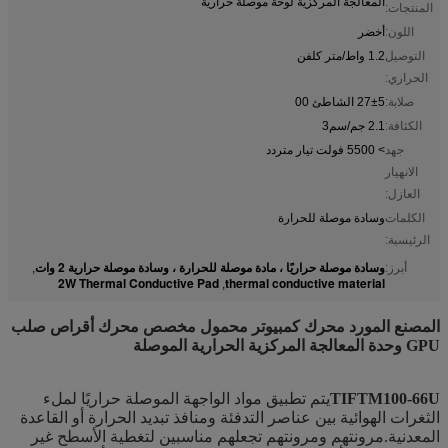
المعالجة المركزية لوحة موصلة حرارية
المنتجات:
اللون:
أخضر
التوصيل
1.2 واط/متر كلفن
الحراري:
صلابة:
27±5 الشاطئ 00
الكثافة:
2.1 جم/سم3
جهد
> 5500 فولت تيار متردد
الانهيار
العازل:
الكلمات
وسادة موصلة للحرارة
الرئيسية:
وسادة موصلة حراريًا ، مادة موصلة للحرارة ، وسادة موصلة حرارية 2 وات
أبرز:
,
2W Thermal Conductive Pad
thermal conductive material
,
المصنع المورد محرك كمبيوتر محمول مخصص محرك أقراص صلب
GPU وحدة المعالجة المركزية الحرارية الموصلة
TIFTM100-66U
يتم تطبيق مواد الواجهة الموصلة حراريًا لملء
الثغرات الهوائية بين عناصر التدفئة ومنافذ تبديد الحرارة أو القاعدة
المعدنية.مرونتهم ومرونتهم تجعلهم مناسبين لتغطية الأسطح غير