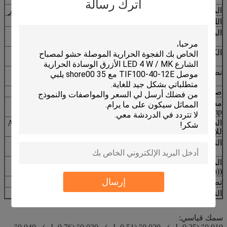
اترك رسالة
الممتلكات
القيمة
طريقة الاختبار
اللون
أخضر
بصري
البناء والتكوين
إيلستومر السيليكون المملوء
-أجل.
من السيراميك
الكثافة
2.1 غرام/سم3
طراز ASTM
D297
نطاق السماكة
0.01" ((0.25ملم) ~ 0.200"
-أجل.
((5.0ملم)
صلابة
27±5 الشاطئ 00
الصينية
مستمرة استخدام
-40 إلى 160 درجة مئوية
***
Temp
الجهد الاضطلاعي
>5500 VAC
الصيغة ASTM
للإنقطاع
D149
الثابت الكهربائي
4.0 ميغاهرتز
أيه إس تي ام
دي 150
12
المقاومة الحجمية
1.0X10
طراز ASTM
D257
((Ohm-cm)
إرسال
تصنيف الحريق
94 V0
معادلة UL
التوصيل الحراري
1.2W/m-K
الصيغة:
سمك قياسي: