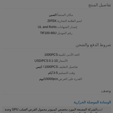
تفاصيل المنتج
مكان المنشأ:
الصين
اسم العلامة التجارية:
ZIITEK
إصدار الشهادات:
UL and RoHs
رقم الموديل:
TIF100-66U
شروط الدفع والشحن
الحد الأدنى لكمية:
1000PCS
الأسعار:
0.1-10 USD/PCS
تفاصيل التغليف:
1000PCS / كيس
وقت التسليم:
3-5 أيام
القدرة على العرض:
10000pcs/يوم
وصف
الوسادة الموصلة الحرارية
اسم
الشركة المصنعة المورد مخصص كمبيوتر محمول القرص الصلب GPU وحدة