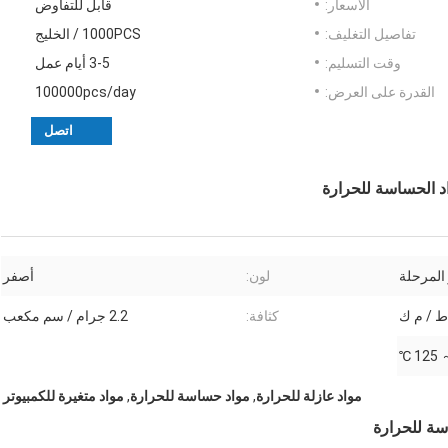
الأسعار:
قابل للتفاوض
تفاصيل التغليف:
1000PCS / الخليج
وقت التسليم:
3-5 أيام عمل
القدرة على العرض:
100000pcs/day
اتصل
واد الحساسة للحرارة
 المرحلة
لون:
أصفر
كثافة:
2.2 جرام / سم مكعب
مواد عازلة للحرارة
,
مواد حساسة للحرارة
,
مواد متغيرة للكمبيوتر
سة للحرارة