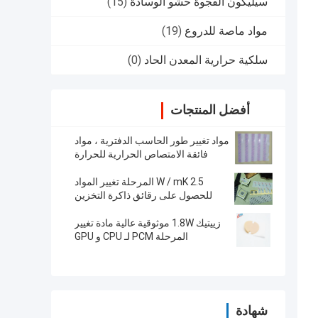
سيليكون الفجوة حشو الوسادة
(15)
مواد ماصة للدروع
(19)
سلكية حرارية المعدن الحاد
(0)
أفضل المنتجات
مواد تغيير طور الحاسب الدفترية ، مواد
فائقة الامتصاص الحرارية للحرارة
2.5 W / mK المرحلة تغيير المواد
للحصول على رقائق ذاكرة التخزين
المؤقت عالية التوصيل الحراري لا حاجة
إلى تسخين بالوعة الحرارة
زييتيك 1.8W موثوقية عالية مادة تغيير
المرحلة PCM لـ CPU و GPU
شهادة