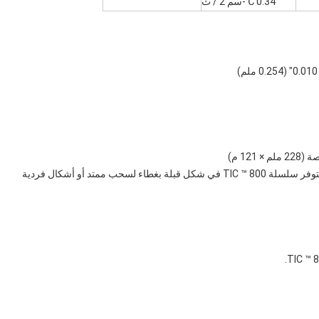
0.34 ℃-سم 2 / ث
يتم تزويد سلسلة TIC ™ 800 بورق تحرير أبيض وبطانة سفلية.تتوفر سلسلة TIC ™ 800 في شكل قبلة بغطاء لسحب ممتد أو أشكال فردية