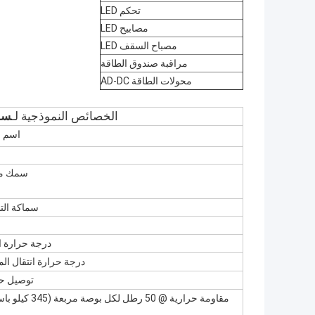
تحكم LED
مصابيح LED
مصباح السقف LED
مراقبة صندوق الطاقة
محولات الطاقة AD-DC
الخصائص النموذجية لـ
سلسلة
اسم ا
سمك م
سماكة الت
درجة حرارة ا
درجة حرارة انتقال ال
توصيل ح
مقاومة حرارية @ 50 رطل لكل بوصة مربعة (345 كيلو باسكال)