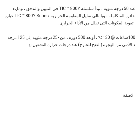
هي مادة واجهة حرارية منخفضة الانصهار.عند 50 درجة مئوية ، تبدأ سلسلة TIC ™ 800Y في التليين والتدفق ، وملء
المخالفات المجهرية لكل من المحلول الحراري وسطح حزمة الدائرة المتكاملة ، وبالتالي تقليل المقاومة الحرارية. TIC ™ 800Y Series عبارة
قوية المكونات التي تقلل من الأداء الحراري.
ساعات @ 130 ℃ ، أو
بعد 500 دورة ، من -25 درجة مئوية إلى 125 درجة
د الأدنى من الهجرة (الضخ للخارج) عند درجات حرارة التشغيل g.
 لاصقة