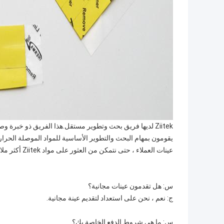
Ziitek لديها فريق بحث وتطوير مستقل.هذا الفريق ذو خبرة وصارم وعملي.
عينات العملاء ، حتى نتمكن من العثور على مواد Ziitek أكثر ملاءمة لكل عميل.
س: هل تقدمون عينات مجانية؟
ج: نعم ، نحن على استعداد لتقديم عينة مجانية.
س: ما هي شروط الدفع الخاصة بك؟