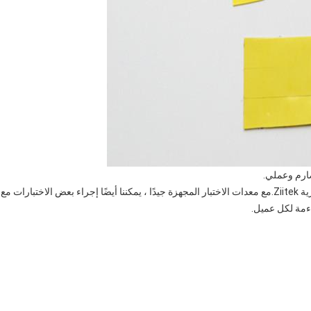
يقومون بمهام البحث والتطوير الأساسية للمواد الموصلة الحرارية Ziitek.مع معدات الاختبار المجهزة جيدًا ، يمكننا أيضًا إجراء بعض الاختبارات مع