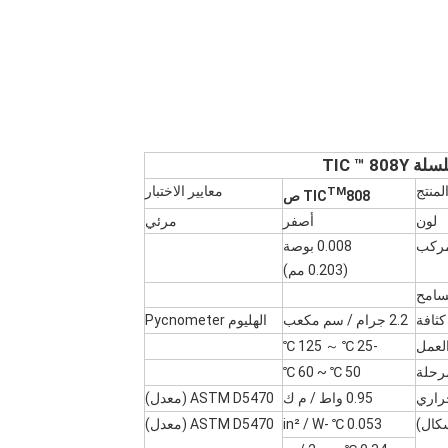
 TIC ™ 808Y
لمنتج
معايير الاختبار
TM
808 ص
TIC
لون
أصفر
مرئي
ركب
0.008 بوصة
(0.203 مم)
سامح
كثافة
2.2 جرام / سم مكعب
الهليوم Pycnometer
لعمل
-25 ℃ ～ 125 ℃
مرحلة
50 ℃ ~ 60 ℃
راري
0.95 واط / م ك
ASTM D5470 (معدل)
0.053 ℃ -in² / W
ASTM D5470 (معدل)