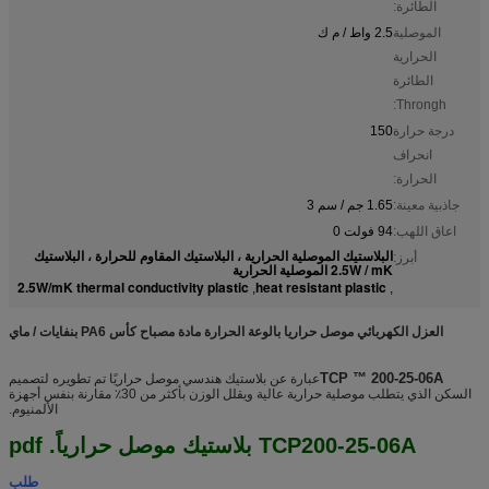
الطائرة:
الموصلية
2.5 واط / م ك
الحرارية
الطائرة
Throngh:
درجة حرارة
150
انحراف
الحرارة:
جاذبية معينة:
1.65 جم / سم 3
اعاق اللهب:
94 فولت 0
البلاستيك الموصلية الحرارية ، البلاستيك المقاوم للحرارة ، البلاستيك
أبرز:
2.5W / mK الموصلية الحرارية
2.5W/mK thermal conductivity plastic
heat resistant plastic
,
,
العزل الكهربائي موصل حراريا بالوعة الحرارة مادة مصباح كأس PA6 بنفايات / ماي
TCP ™ 200-25-06A
عبارة عن بلاستيك هندسي موصل حراريًا تم تطويره لتصميم
السكن الذي يتطلب موصلية حرارية عالية ويقلل الوزن بأكثر من 30٪ مقارنة بنفس أجهزة
الألمنيوم.
TCP200-25-06A بلاستيك موصل حرارياً. pdf
طلب