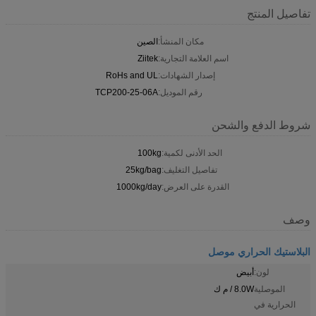
تفاصيل المنتج
مكان المنشأ:
الصين
اسم العلامة التجارية:
Ziitek
إصدار الشهادات:
RoHs and UL
رقم الموديل:
TCP200-25-06A
شروط الدفع والشحن
الحد الأدنى لكمية:
100kg
تفاصيل التغليف:
25kg/bag
القدرة على العرض:
1000kg/day
وصف
البلاستيك الحراري موصل
لون:
أبيض
الموصلية
8.0W / م ك
الحرارية في