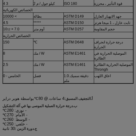
قوة التأثير ، محززة
ISO 180
كيلو جول / م 2
3 4
الخصائص الكهربائية
جهد الانهيار العازل
ASTM D149
بطالة
> 10000
ثابت عازل ، 1 ميجا هرتز
ASTM D150
*****
4.5
حجم المقاومة
ASTM D257
أوم متر
7.0 × 10
12
الخصائص الحرارية
درجة حرارة انحراف
ASTM D648
℃
150
الحرارة
الموصلية الحرارية في
ASTM E1461
W / مك
8
الطائرة
الموصلية الحرارية الطائرة
ASTM E1461
W / مك
2.5
Throngh
اعاق اللهب
دقيقة.سميك.1.0
فصل
الخامس - 0
ملم
4 ساعات.@ 80
℃
بواسطة هوبر دراير
أ.التجفيف المسبق:
ب.درجة حرارة العملية الموصى بها في آلة التشكيل
- نوزي: 280
℃
- الأمام: 270
℃
- الوسط: 260
℃
- خلفي: 250
℃
30 ثانية
ج.دورة الزمن :