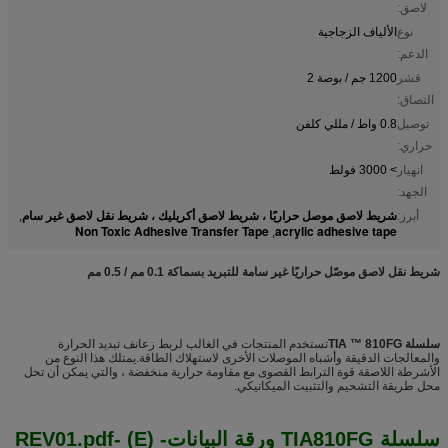
لاصق:
نوع
الألياف الزجاجية
الدعم:
قشر
1200 جم / بوصة 2
التصاق:
توصيل
0.8 واط / مللي كلفن
حراري:
انهيار
> 3000 فولط
الجهد:
شريط لاصق موصل حراريًا ، شريط لاصق أكريليك ، شريط نقل لاصق غير سام
أبرز:
,
Non Toxic Adhesive Transfer Tape
acrylic adhesive tape
,
شريط نقل لاصق موصّل حراريًا غير سامة للتبريد بسماكة 0.1 مم / 0.5 مم
سلسلة TIA ™ 810FG
تستخدم المنتجات في الغالب لربط زعانف تبديد الحرارة
والمعالجات الدقيقة وأشباه الموصلات الأخرى لاستهلاك الطاقة.يمتلك هذا النوع من
الأشرطة اللاصقة قوة الترابط القصوى مع مقاومة حرارية منخفضة ، والتي يمكن أن تحل
محل طريقة التشحيم والتثبيت الميكانيكي.
سلسلة TIA810FG ورقة البيانات- (E) -REV01.pdf