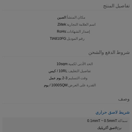
تفاصيل المنتج
مكان المنشأ:
الصين
اسم العلامة التجارية:
Ziitek
إصدار الشهادات:
RoHs
رقم الموديل:
TIA810FG
شروط الدفع والشحن
الحد الأدنى لكمية:
10sqm
تفاصيل التغليف:
10RL / كيس
وقت التسليم:
2-3 يوم عمل
القدرة على العرض:
1000SQM / يوم
وصف
شريط لاصق حراري
سماكة:
0.1mmT ~ 0.5mmT
نوع
لاصق أكريليك