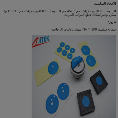
الأحجام القياسية:
10 بوصات × 18 بوصة (254 مم × 457 مم) 10 بوصات × 400 بوصة (254 مم × 121.9 م)
يمكن توفير أشكال قطع القوالب الفردية.
تعزيز:
صفائح سلسلة TIA ™ 800 مقواة بالألياف الزجاجية.