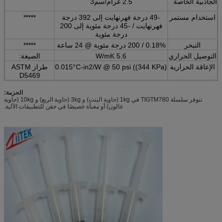
الجاذبية الخاصة
2.5 غرام/سم3
استخدام مستمر
-49 درجة فهرنهايت إلى 392 درجة
*****
فهرنهايت / -45 درجة مئوية إلى 200
درجة مئوية
التبخر
0.18% / 200 درجة مئوية @ 24 ساعة
*****
التوصيل الحراري
5.6 W/mK
الصيغة:
الإعاقة الحرارية
0.015°C-in2/W @ 50 psi ((344 KPa)
طراز ASTM
D5469
الحزمة:
تتوفر سلسلة TIGTM780 في 1kg (حاوية البنت) و 3kg (حاوية الربع) و 10kg (حاوية
غالون) أو معبأة خصيصًا في حقن للتطبيقات الآلية.