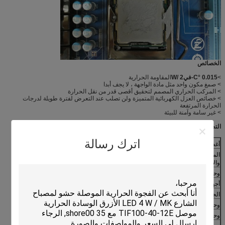
الخصائص
>
0.015 °C-في2 /W
المقاومة الحرارية
> صمغ مكون واحد مثل مادة الواجهة ، لا يجف أبدا
> المركب الحراري المصمم لتحقيق أقصى قدر من نقل الحرارة
> خصائص العزل الكهربائية المتميزة ولن تصلب عند التعرض لفترة طويلة لدرجات
الحرارة المرتفعة
> غير سامة وآمنة للبيئة
التطبيقات
اترك رسالة
أغطية أشباه الموصلات ومساحات الحرارة
المقاومات الكهربائية والهياكل الهيكلية، الحرارة
والأسطح المزدوجة، وأجهزة التبريد الحراري
وحدة المعالجة المركزية ووحدات المعالجة المركزية
أجهزة التوزيع الآلي والطباعة الشبكية
الجوال، سطح المكتب
وحدات التحكم في المحركات والحركات
وحدات الذاكرة