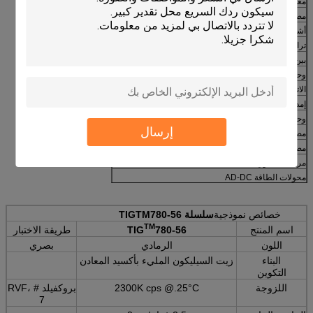
معدات تحويل الطاقة
مصادر الطاقة و UPS
أشباه الموصلات القوية
ترانزستورات ثنائية القطب المتكاملة (IGBT)
بين أي أشباه الموصلات المولدة للحرارة ومغسلة الحرارة
وحدات طاقة مخصصة
الاتصالات السلكية واللاسلكية والسيارات
إمدادات الطاقة LED
وحدة تحكم LED
إرسال
مصابيح LED
مصباح سقف LED
مراقبة صندوق الطاقة
محولات الطاقة AD-DC
إمدادات الطاقة المضادة للمطر
مصدر طاقة مضاد للماء
خصائص نموذجية
سلسلة TIGTM780-56
TM
اسم المنتج
780-56
TIG
طريقة الاختبار
اللون
الرمادي
بصري
البناء
زيت السيليكون المليء بأكسيد المعادن
التكوين
اللزوجة
2300K cps @.25°C
بروكفيلد RVF، #
7