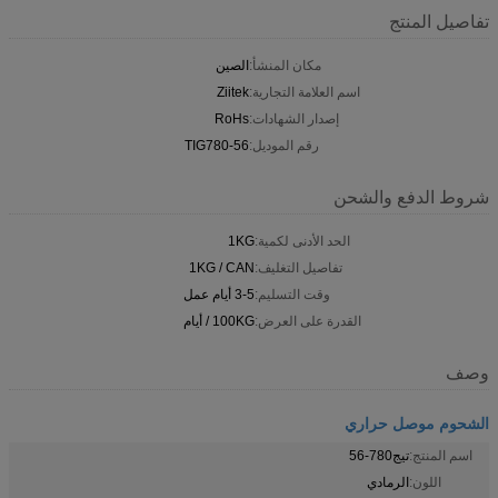
تفاصيل المنتج
مكان المنشأ:
الصين
اسم العلامة التجارية:
Ziitek
إصدار الشهادات:
RoHs
رقم الموديل:
TIG780-56
شروط الدفع والشحن
الحد الأدنى لكمية:
1KG
تفاصيل التغليف:
1KG / CAN
وقت التسليم:
3-5 أيام عمل
القدرة على العرض:
100KG / أيام
وصف
الشحوم موصل حراري
اسم المنتج:
تيج780-56
اللون:
الرمادي