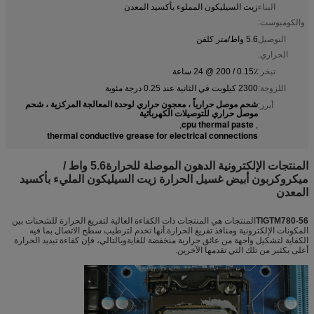
البناء
زيت السيليكون المملوء بأكسيد المعدن
والكومبوست:
التوصيل
5.6 واط/متر كلفن
الحراري:
تبخر:
0.15٪ / 200 @ 24 ساعة
اللزوجة:
2300 كيلوبت في الثانية عند 0.25 درجة مئوية
شحم موصل حرارياً ، معجون حراري لوحدة المعالجة المركزية ، شحم
أبرز:
موصل حراري للتوصيلات الكهربائية
cpu thermal paste
,
,
thermal conductive grease for electrical connections
المنتجات الإلكترونية الدهون الموصلة للحرارة5.6 واط /
ميكروكربون أبيض غسيل الحرارة زيت السيليكون المليء بأكسيد
المعدن
TIGTM780-56
المنتجات هي المنتجات ذات الكفاءة العالية لتفريغ الحرارة للشحنات بين
المكونات الإلكترونية ومنافذ تفريغ الحرارة.أنها تخدم لترطيب سطح الاتصال بما فيه
الكفاية لتشكيل واجهة من عائق حرارية منخفضة للغايةوبالتالي، فإن كفاءة تبديد الحرارة
أعلى بكثير من تلك التي تقدمها الآخرين.