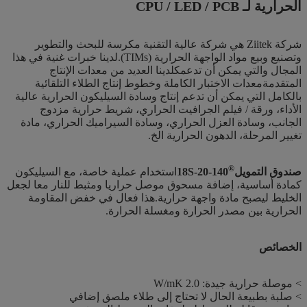
الحرارية لـ CPU / LED / PCB
شركة Ziitek هي شركة عالية التقنية مكرسة للبحث والتطوير
وتصنيع وبيع مواد الواجهة الحرارية (TIMs).لدينا خبرات غنية في هذا
المجال والتي يمكن أن تدعمكلدينا العديد من معدات الإنتاج
المتقدمةمعدات الاختبار الكاملة وخطوط إنتاج الطلاء التلقائية
بالكامل التي يمكن أن تدعم إنتاج وسادة السيليكون الحرارية عالية
الأداء، ورقة / فيلم الجرافيت الحراري، شريط حرارية مزدوج
الجانب، وسادة العزل الحراري، وسادة السيراميك الحراري، مادة
تغيير المرحلة، الدهون الحرارية الخ.
®
صندوق التمويل
140-20-18S
استخدام عملية خاصة، مع السيليكون
كمادة أساسية، إضافة مسحوق موصل حراريا ومثبط للنار معا لجعل
الخليط ليصبح مادة واجهة حرارية.هذا فعال في خفض المقاومة
الحرارية بين مصدر الحرارة ومغسلة الحرارة.
الخصائص
> موصلة حرارية جيدة: 2.0 W/mK
> صلبة بطبيعة الحال لا تحتاج إلى طلاء ملصق إضافي