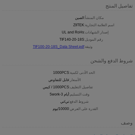
تفاصيل المنتج
مكان المنشأ:
الصين
اسم العلامة التجارية:
ZIITEK
إصدار الشهادات:
UL and RoHs
رقم الموديل:
TIF140-20-18S
وثيقة:
TIF100-20-18S_Data Sheet.pdf
شروط الدفع والشحن
الحد الأدنى لكمية:
1000PCS
الأسعار:
قابل للتفاوض
تفاصيل التغليف:
1000PCS / كيس
وقت التسليم:
أيام 3-5work
شروط الدفع:
تي/تي
القدرة على العرض:
10000/يوم
وصف