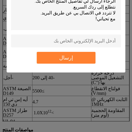
®
الخصائص النموذجية لـ TIF
سلسلة 100-20-18S
الممتلكات
القيمة
طريقة الاختبار
اللون
أخضر
بصري
إيلستومر السيليكون المملوء
البناء والتكوين
-أجل.
من السيراميك
طراز ASTM
الكثافة ((g/cm3)
2.5
D792
0.030 ~ 0.200
0.010 ~ 0.020
نطاق السماكة
طراز ASTM
((إنش/ملم)
D374
إرسال
0.75 ~ 500
0.25 ~ 0.50
صلابة (شاطئ 00)
65
45
الصينية
درجة حرارة
التشغيل الموصى
-40 إلى 200
-أجل.
بها (°C)
فولتاج الانقطاع
الصيغة ASTM
≥5500
D149
(V/mm)
الثابت الكهربائي @
أيه إس تي ام
4.7
1MHz
دي 150
المقاومة الحجمية
طراز ASTM
12
>1.0X10
(أوم متر)
D257
UL 94
تصنيف اللهب
V-0
(E331100)
مواصفات المنتج