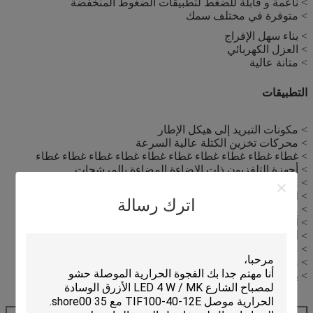
> ناعمة و قابلة للضغط لتطبيقات الضغوط المنخفضة
> متوفرة في مختلف سمك
> بناء سهل الإفراج
> العزل الكهربائي
> متانة عالية
التطبيقات
> مكونات التبريد إلى هيكل الإطار
> محركات تخزين الكتلة عالية السرعة
> غطاء غطاء غطاء غطاء غطاء غطاء غطاء غطاء غطاء غطاء
> أجهزة التلفزيون ذات الإضاءة المضاءة بالمرشحات
> وحدات ذاكرة RDRAM
> الحلول الحرارية في أنابيب الحرارة الصغيرة
اترك رسالة
> وحدات تحكم محركات السيارات
> أجهزة الاتصالات
> أجهزة إلكترونية محمولة
> معدات الاختبار الآلي للشرائح نصف الموصلة
> وحدة المعالجة
> بطاقة العرض