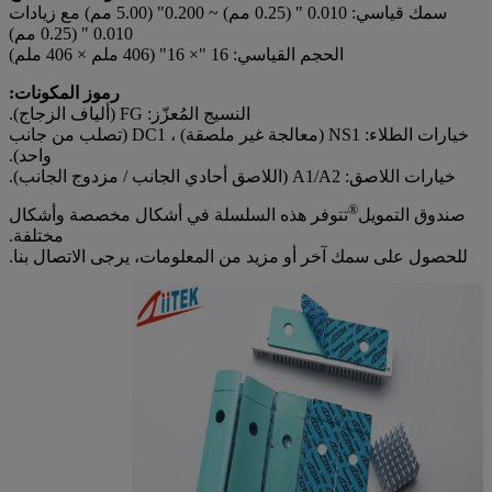
2.0W/m-K
الصيغة:
سمك قياسي: 0.010 " (0.25 مم) ~ 0.200" (5.00 مم) مع زيادات
التوصيل الحراري
ISO22007
2.0W/m-K
0.010 " (0.25 مم)
الحجم القياسي: 16 "× 16" (406 ملم × 406 ملم)
رموز المكونات:
النسيج المُعزّز: FG (ألياف الزجاج).
خيارات الطلاء: NS1 (معالجة غير ملصقة) ، DC1 (تصلب من جانب
واحد).
خيارات اللاصق: A1/A2 (اللاصق أحادي الجانب / مزدوج الجانب).
®
صندوق التمويل
تتوفر هذه السلسلة في أشكال مخصصة وأشكال
مختلفة.
للحصول على سمك آخر أو مزيد من المعلومات، يرجى الاتصال بنا.