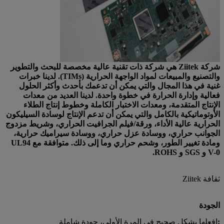
شركة Ziitek هي شركة ذات تقنية عالية مخصصة للبحث والتطوير
والتصنيع والمبيعات لمواد الواجهة الحرارية (TIMs). لدينا خبرات
غنية في هذا المجال والتي يمكن أن تدعمك بأحدث وأكثر الحلول
فعالية وإدارة الحرارة في خطوة واحدة. لدينا العديد من معدات
الإنتاج المتقدمة، ومعدات الاختبار الكاملة وخطوط إنتاج الطلاء
الأوتوماتيكية بالكامل والتي يمكن أن تدعم الإنتاج لوسادة السيليكون
الحرارية عالية الأداء، ورقة/فيلم الجرافيت الحراري، وشريط مزدوج
الجوانب حراري، ووسادة عزل حراري، ووسادة سيراميك حرارية،
ومادة تغيير الطور، وشحم حراري وما إلى ذلك. متوافقة مع UL94
V-0 و SGS و ROHS.
ثقافة Ziitek
الجودة
:
افعلها بشكل صحيح في المرة الأولى، جودة شاملة