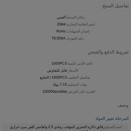
تفاصيل المنتج
مكان المنشأ:
الصين
اسم العلامة التجارية:
Ziitek
إصدار الشهادات:
RoHs
رقم الموديل:
TIC808A
شروط الدفع والشحن
الحد الأدنى لكمية:
1000PCS
الأسعار:
قابل للتفاوض
تفاصيل التغليف:
1000PCS / الخليج
وقت التسليم:
7-15 يومًا
القدرة على العرض:
100000pcs/day
وصف
المرحلة تغيير المواد
اسم المنتج:
رقائق ذاكرة التخزين المؤقت رمادي 2.5 واط/متر كلفن مبرد حراري