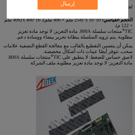
إرسال
لخيارات السماكة الأخرى، يرجى الاتصال بنا.
الحجم القياسي:
10”x 16"(254 ملم × 406 ملم)، 16”x 400'(406 ملم
× 122 م).
®
TIC
منتجات سلسلة 800A. مادة التعزيز: لا توجد مادة تعزيز
مطلوبة.
يتم تزويد السلسلة ببطانة تحرير بيضاء ووسادة دعم.
يمكن أن يتضمن التقطيع بالقالب مع معالجة القطع النصفية علامات
سحب. تتوفر أيضًا عينات ذات أشكال مخصصة.
®
لاصق حساس للضغط: لا ينطبق على
TIC
منتجات سلسلة 800A.
مادة التعزيز: لا توجد مادة تعزيز مطلوبة.
ملف الشركة