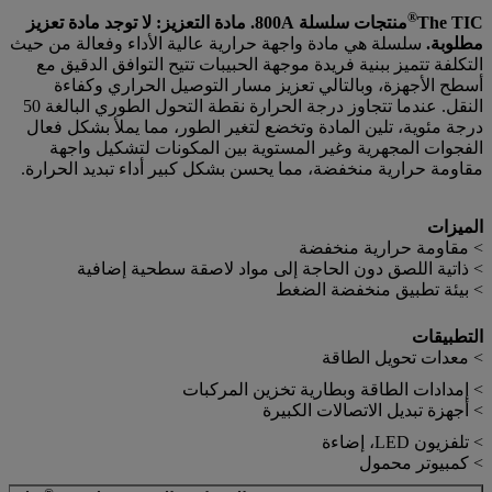
®
The TIC
منتجات سلسلة 800A. مادة التعزيز: لا توجد مادة تعزيز
مطلوبة.
سلسلة هي مادة واجهة حرارية عالية الأداء وفعالة من حيث
التكلفة تتميز ببنية فريدة موجهة الحبيبات تتيح التوافق الدقيق مع
أسطح الأجهزة، وبالتالي تعزيز مسار التوصيل الحراري وكفاءة
النقل. عندما تتجاوز درجة الحرارة نقطة التحول الطوري البالغة 50
درجة مئوية، تلين المادة وتخضع لتغير الطور، مما يملأ بشكل فعال
الفجوات المجهرية وغير المستوية بين المكونات لتشكيل واجهة
مقاومة حرارية منخفضة، مما يحسن بشكل كبير أداء تبديد الحرارة.
الميزات
> مقاومة حرارية منخفضة
> ذاتية اللصق دون الحاجة إلى مواد لاصقة سطحية إضافية
> بيئة تطبيق منخفضة الضغط
التطبيقات
> معدات تحويل الطاقة
> إمدادات الطاقة وبطارية تخزين المركبات
> أجهزة تبديل الاتصالات الكبيرة
> تلفزيون LED، إضاءة
> كمبيوتر محمول