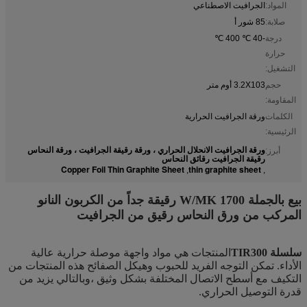
المواد:
الجرافيت الاصطناعي
صلابة:
85 شور أ
درجة
-40 ℃ 400 ℃
حرارة
التشغيل:
حجم
3.2X103 أوم متر
المقاومة:
الكلمات
ورقة الجرافيت الحرارية
الرئيسية:
ورقة الجرافيت الانحلال الحراري ، ورقة رقيقة الجرافيت ، ورقة النحاس
أبرز:
رقيقة الجرافيت رقائق النحاس
Copper Foil Thin Graphite Sheet
thin graphite sheet
,
,
بيع بالجملة 1700 W/MK رقيقة جداً من الكربون النانو
المركب من ورق النحاس رقيق من الجرافيت
سلسلة TIR300
المنتجات هي مواد واجهة موصلة حرارية عالية
الأداء. تمكن التوجه الفريد للحبوب وهيكل الصفائح هذه المنتجات من
التكيف مع أسطح الاتصال المختلفة بشكل وثيق ،وبالتالي يزيد من
قدرة التوصيل الحراري.