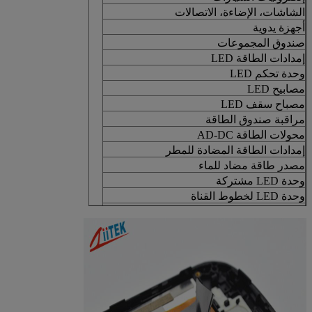
الشاشات، الإضاءة، الاتصالات
أجهزة يدوية
صندوق المجموعات
إمدادات الطاقة LED
وحدة تحكم LED
مصابيح LED
مصباح سقف LED
مراقبة صندوق الطاقة
محولات الطاقة AD-DC
إمدادات الطاقة المضادة للمطر
مصدر طاقة مضاد للماء
وحدة LED مشتركة
وحدة LED لخطوط القناة
وحدة SMD LED
LED شريط مرن، شريط LED
ضوء لوحة LED