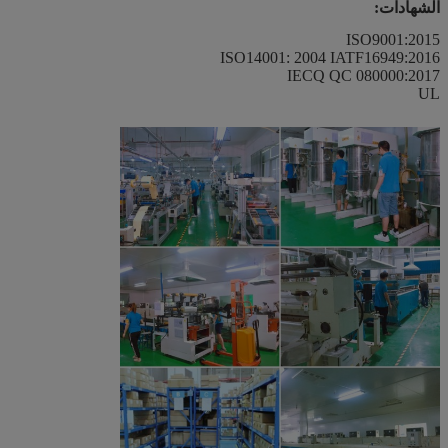
الشهادات:
ISO9001:2015
ISO14001: 2004 IATF16949:2016
IECQ QC 080000:2017
UL