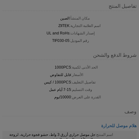
تفاصيل المنتج
مكان المنشأ:
الصين
اسم العلامة التجارية:
ZIITEK
إصدار الشهادات:
UL and RoHs
رقم الموديل:
TIF030-05
شروط الدفع والشحن
الحد الأدنى لكمية:
1000PCS
الأسعار:
قابل للتفاوض
تفاصيل التغليف:
1000PCS / كيس
وقت التسليم:
7-15 أيام عمل
القدرة على العرض:
10000/يوم
وصف
هلام موصل للحرارة
اسم المنتج:
جل موصل حراري أزرق 3 واط، حشو فجوة حرارية، لزوجة