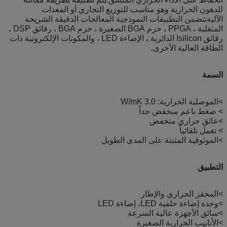
للدهون الحرارية وهو مناسب للتوزيع التجاري أو المعدات
الآليةتتضمن التطبيقات النموذجية المعالجات الدقيقة الشريحة
المنقلبة ، PPGA ، حزم BGA الصغيرة ، حزم BGA ، رقائق DSP ،
رقائق Isilicon الدائرية ، الإضاءة LED ، والمكونات الإلكترونية ذات
الطاقة العالية الأخرى.
السمة
>الموصلية الحرارية: 3.0 W/mK
> ضغط ناعم منخفض جداً
>عائق حراري منخفض
> تعمل تلقائياً
>الموثوقية المثبتة على المدى الطويل
التطبيق
>المحفز الحراري والإطار
>وحدة إضاءة خلفية LED، إضاءة LED
>سائق الأجهزة عالية السرعة
>الأنابيب الحرارية الصغيرة