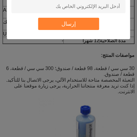
الموصى بها
القوة الكهربائية
≥ 4000
الصيغة ASTM D149
((V/mm)
سمك خط
0.1
أسلوب اختبار زيتيك
إرسال
الارتباط ((ملم)
تصنيف اللهب
V-0
UL 94
مدة الصلاحية
12 شهراً
-
مواصفات المنتج:
30 سي سي / قطعة، 98 قطعة / صندوق؛ 300 سي سي / قطعة، 6
قطعة / صندوق.
التعبئة المخصصة متاحة للاستخدام الآلي، يرجى الاتصال بنا للتأكيد.
إذا كنت تريد معرفة منتجاتنا الحرارية، يرجى زيارة موقعنا على
الانترنت.