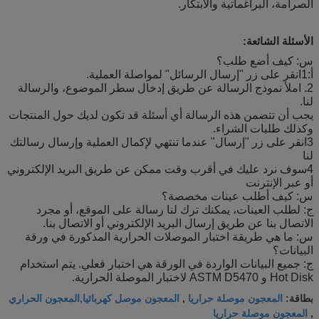
الصرامة، البراغماتية والابتكار.
الأسئلة الشائعة:
س: كيف أضع طلب؟
أ:1انقر على زر "إرسال الرسائل" لمواصلة العملية.
2. املأ نموذج الرسالة عن طريق إدخال سطر الموضوع، والرسالة
لنا.
يجب أن تتضمن هذه الرسالة أي أسئلة قد تكون لديك حول المنتجات
وكذلك طلبات الشراء.
3انقر على زر "إرسال" عندما تنتهي لإكمال العملية وإرسال رسالتك
لنا
4سوف نرد عليك في أقرب وقت ممكن عن طريق البريد الإلكتروني
أو عبر الإنترنت
س: كيف أطلب عينات مخصصة؟
ج: لطلب العينات، يمكنك ترك لنا رسالة على الموقع، أو مجرد
الاتصال بنا عن طريق إرسال البريد الإلكتروني أو الاتصال بنا.
س: ما هي طريقة اختبار الموصلات الحرارية المذكورة في ورقة
البيانات؟
ج: جميع البيانات الواردة في الورقة هي اختبار فعلي. يتم استخدام
Hot Disk و ASTM D5470 لاختبار الموصلة الحرارية.
المعجون موصلة حراريا
المعجون موصل كهربائيا,المعجون الحراري
بطاقة:
,
المعجون موصلة حراريا
,