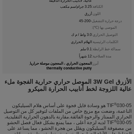
عالية، لأنابيب الحرارة الدقيقة
الكثافة:
3.25 جرام/سم مكعب
اللون:
أزرق
درجة حرارة التشغيل
-45-200
الموصى بها (℃):
التوصيل الحراري:
3.0 واط / م ك
الكلمات الرئيسية:
الهلام الحراري
سماكة خط الرابطة:
0.1 ملم
مدة الصلاحية:
12 شهراً
المعجون الحراري ، المعجون موصلة حراريا
أبرز:
,
thermally conductive putty
الأزرق 3W Gel الموصل حراري حرارية الفجوة ملء
عالية اللزوجة لخط أنابيب الحرارة الميكرو
®
TIF
030-05 هو وسادة فايل فجوة على أساس هلام السيليكون
الناعمة، وضعت مع مزيج خاص من الملفات لتوفير كل من التوصيل
الحراري الممتاز والرخوة الفائقة.مقارنة بالدهون الحرارية التقليدية،
®
TIF
030-05 لديه لزجة أعلى ، مما يمنع بشكل فعال فصل الحشو
من مصفوفة السيليكون ويقلل من هجرة الحشو ، مما يساعد على
الحفاظ على الأداء الحراري المتسق.يتم تطبيقه بطريقة مماثلة