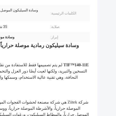
وسادة السيليكون الموصل 
الكلمات الرئيسية:
صلابة:
35 شاطئ 00
إبراز:
وسادة موصل
TIF™140-11E
لم يتم تصميمها فقط للاستفادة من نقل
التسخين والتبريد، ولكنها لعبت أيضًا دور العزل والتخ
النحافة، وهي تقنية عالية الاستخدام، وسمكها و
شركة Ziitek
هي
شركة مصنعة لحشوات الفجوات الموصلة
الموصلة حرارياً، والأشرطة الموصلة حرارياً، ووساد
الموصل حرارياً، والمطاط السيليكون، ورغوات السيليكون