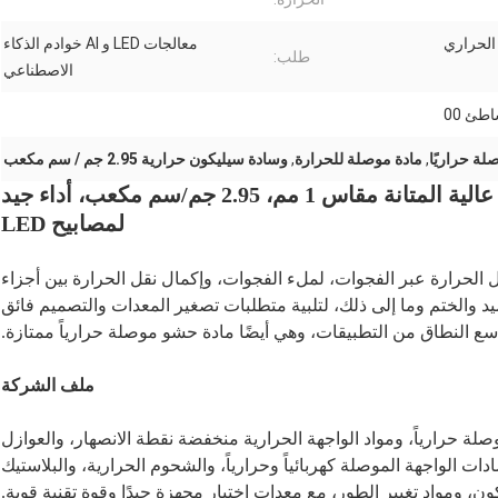
الحراري
معالجات LED و AI خوادم الذكاء
طلب:
الاصطناعي
ة حراريًا
,
مادة موصلة للحرارة
,
وسادة سيليكون حرارية 2.95 جم / سم مكعب
وسادة سيليكون رمادية موصلة حرارياً عالية المتانة مقاس 1 مم، 2.95 جم/سم مكعب، أداء جيد
لمصابيح LED
 الحرارة عبر الفجوات، لملء الفجوات، وإكمال نقل الحرارة بين أجزاء
ميد والختم وما إلى ذلك، لتلبية متطلبات تصغير المعدات والتصميم فائق
اسع النطاق من التطبيقات، وهي أيضًا مادة حشو موصلة حرارياً ممتازة.
ملف الشركة
 حرارياً، ومواد الواجهة الحرارية منخفضة نقطة الانصهار، والعوازل
ات الواجهة الموصلة كهربائياً وحرارياً، والشحوم الحرارية، والبلاستيك
، ومواد تغيير الطور، مع معدات اختبار مجهزة جيدًا وقوة تقنية قوية.