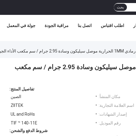
بحث
ر
اطلب اقتباس
اتصل بنا
مراقبة الجودة
جولة في المعمل
سم مكعب الأداء الجيد لLED
شعبية عالية المتانة رمادي 1MM الحرارية موصل سيليكون وسادة 2.95 جرام / سم مكعب
تفاصيل المنتج:
مكان المنشأ:
الصين
اسم العلامة التجارية:
ZIITEK
إصدار الشهادات:
UL and RoHs
رقم الموديل:
TIF ™ 140-11E
شروط الدفع والشحن: