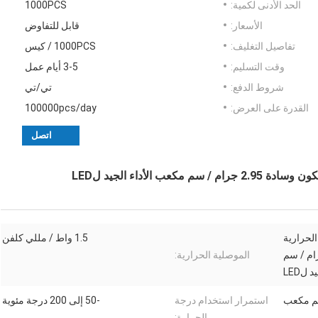
الحد الأدنى لكمية:
1000PCS
الأسعار:
قابل للتفاوض
تفاصيل التغليف:
1000PCS / كيس
وقت التسليم:
3-5 أيام عمل
شروط الدفع:
تي/تي
القدرة على العرض:
100000pcs/day
اتصل
بية عالية المتانة رمادي 1MM الحرارية
1.5 واط / مللي كلفن
كون وسادة 2.95 جرام / سم
الموصلية الحرارية:
لLED
استمرار استخدام درجة
-50 إلى 200 درجة مئوية
الحرارة: