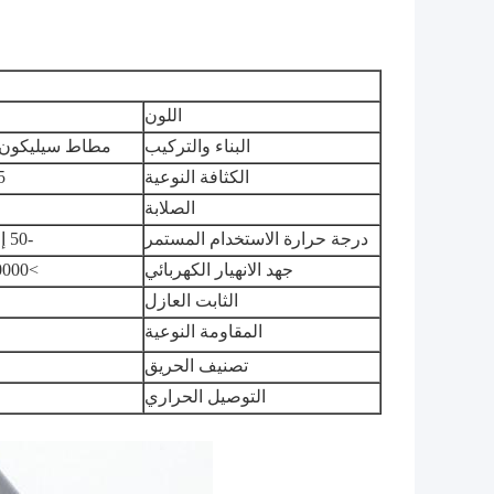
اللون
البناء والتركيب
مطاط سيليكون م
الكثافة النوعية
.95
الصلابة
درجة حرارة الاستخدام المستمر
-50 إلى 200 درجة مئوية
جهد الانهيار الكهربائي
>10000 فولت تيار متردد
الثابت العازل
المقاومة النوعية
تصنيف الحريق
التوصيل الحراري