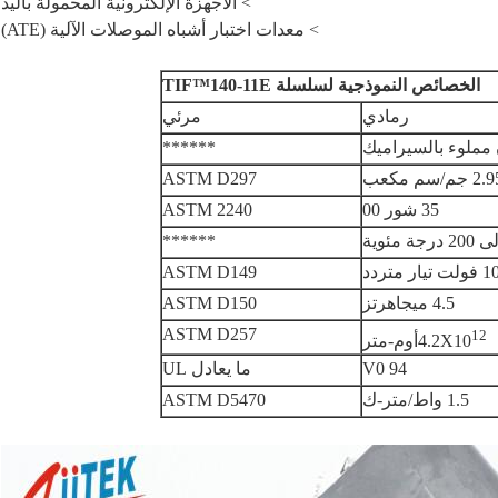
> الأجهزة الإلكترونية المحمولة باليد
> معدات اختبار أشباه الموصلات الآلية (ATE)
الخصائص النموذجية لسلسلة TIF™140-11E
رمادي
مرئي
ملوء بالسيراميك
******
2 جم/سم مكعب
ASTM D297
35 شور 00
ASTM 2240
******
ASTM D149
4.5 ميجاهرتز
ASTM D150
ASTM D257
12
4.2X10
أوم-متر
94 V0
ما يعادل UL
1.5 واط/متر-ك
ASTM D5470